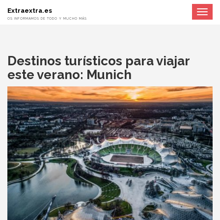
Extraextra.es
Toggle
navigat
OS INFORMAMOS DE TODO Y MUCHO MÁS
Destinos turísticos para viajar
este verano: Munich