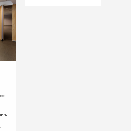
idad
n
ente
n