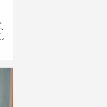
Sin
ema
n
 la