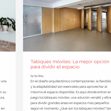
Tabiques móviles: La mejor opción
para dividir el espacio
03/15/2024
s una
En el diseño arquitectónico contemporáneo, la flexibil
y la adaptabilidad son esenciales para aprovechar al
on su
máximo el espacio disponible. Es aquí donde entran e
ura,
juego los tabiques móviles, una solución versátil y efici
para dividir grandes áreas en espacios más pequeños
r en
según el momento. ¿Qué son los tabiques móviles? So