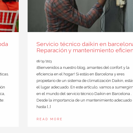
oda
Servicio técnico daikin en barcelon
Reparación y mantenimiento eficie
08/15/2023
¡Bienvenidos a nuestro blog, amantes del confort y la
ticas.
eficiencia en el hogar! Si estás en Barcelona y eres
propietario de un sistema de climatización Daikin, está
ión
el lugar adecuado. En este artículo, vamos a sumergir
ca,
en el mundo del servicio técnico Daikin en Barcelona .
te:
Desde la importancia de un mantenimiento adecuado
hasta […]
READ MORE