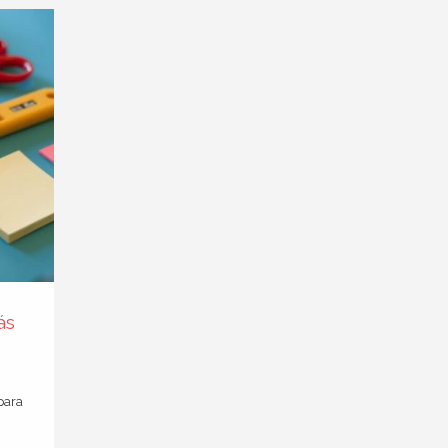
ás
para