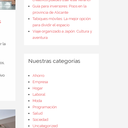
Guía para inversores: Pisos en la
provincia de Alicante
Tabiques móviles: La mejor opción
s
para dividir el espacio
Viaje organizado a Japón: Cultura y
aventura
r la
Nuestras categorías
os,
ivo
Ahorro
Empresa
Hogar
Laboral
Moda
Programación
Salud
Sociedad
Uncategorized