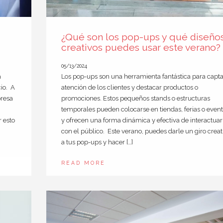
¿Qué son los pop-ups y qué diseño
creativos puedes usar este verano?
05/13/2024
a
Los pop-ups son una herramienta fantástica para capta
io. A
atención de los clientes y destacar productos o
presa
promociones. Estos pequeños stands o estructuras
temporales pueden colocarse en tiendas, ferias o event
 esto
y ofrecen una forma dinámica y efectiva de interactuar
con el público. Este verano, puedes darle un giro creat
a tus pop-ups y hacer […]
READ MORE