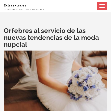
Extraextra.es
Toggle
navigat
OS INFORMAMOS DE TODO Y MUCHO MÁS
Orfebres al servicio de las
nuevas tendencias de la moda
nupcial