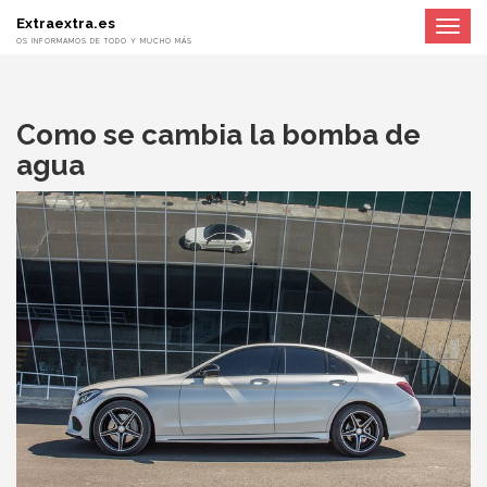
Extraextra.es
Toggle
navigat
OS INFORMAMOS DE TODO Y MUCHO MÁS
Como se cambia la bomba de
agua