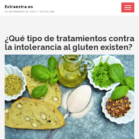
Extraextra.es
Toggle
navigat
OS INFORMAMOS DE TODO Y MUCHO MÁS
¿Qué tipo de tratamientos contra
la intolerancia al gluten existen?