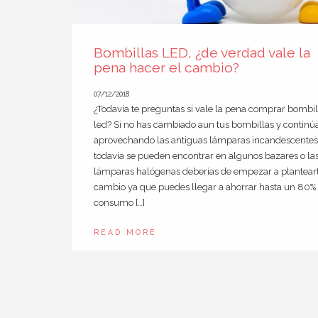
Bombillas LED, ¿de verdad vale la
pena hacer el cambio?
07/12/2018
¿Todavía te preguntas si vale la pena comprar bombil
led? Si no has cambiado aun tus bombillas y continú
aprovechando las antiguas lámparas incandescente
todavía se pueden encontrar en algunos bazares o la
lámparas halógenas deberías de empezar a planteart
cambio ya que puedes llegar a ahorrar hasta un 80% 
consumo […]
READ MORE