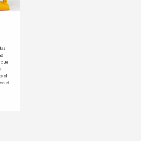
las
as
s que
s
e el
en el