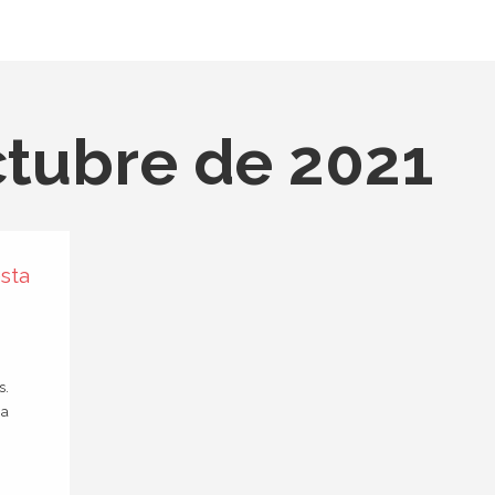
ctubre de 2021
sta
s.
na