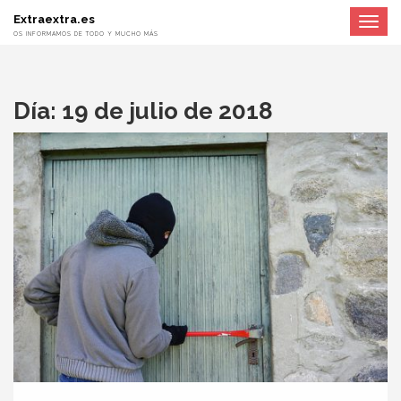
Extraextra.es
Toggle
navigat
OS INFORMAMOS DE TODO Y MUCHO MÁS
Día:
19 de julio de 2018